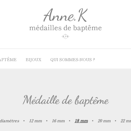
BAPTÊME
BIJOUX
QUI SOMMES-NOUS ?
ères
lles par genres
Nos guides
Médailles par matiè
le de baptême Les Discrètes
Quelle chaîne avec sa médaille ?
Médaille de baptême en
Médaille de baptême
le de berceau
Médaille de baptême en 
le de baptême fille
Médaille de baptême en
lle de baptême garçon
Médaille de baptême en
 diamètres
•
12 mm
•
16 mm
•
18 mm
•
20 mm
•
22 m
le de baptême adulte
Médaille de baptême en