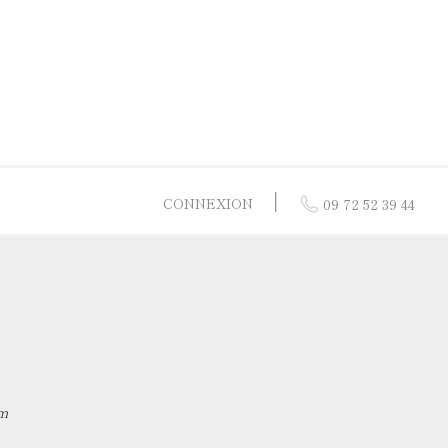
│
CONNEXION
09 72 52 39 44
res
 or jaune
or 9 carats
 nacre
 or blanc
m
 vermeil