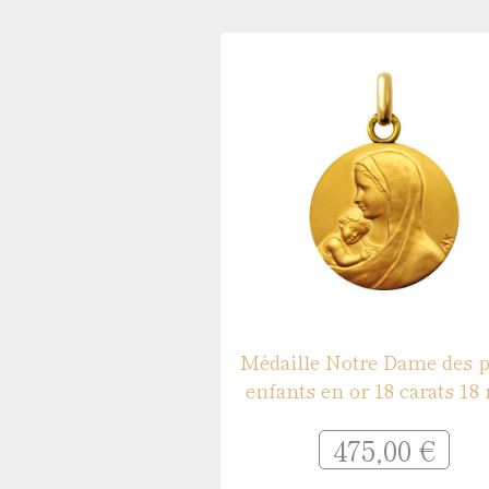
Médaille de baptême Symboles
Gravures pour médailles
Réparation de médailles
Nos guides
Quelle médaille pour un baptême ?
Quelle taille pour une médaille ?
Que faire graver au dos de sa médaille ?
Comment sont fabriquées les médailles ?
Médaille Notre Dame des p
enfants en or 18 carats 1
475,00 €