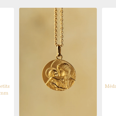
Médaille de baptême en
etits
Méda
8 mm