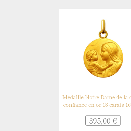
Médaille de baptême Symboles
Gravures pour médailles
Réparation de médailles
Nos guides
Quelle médaille pour un baptême ?
Quelle taille pour une médaille ?
Que faire graver au dos de sa médaille ?
Comment sont fabriquées les médailles ?
Médaille Notre Dame de la 
confiance en or 18 carats 
395,00 €