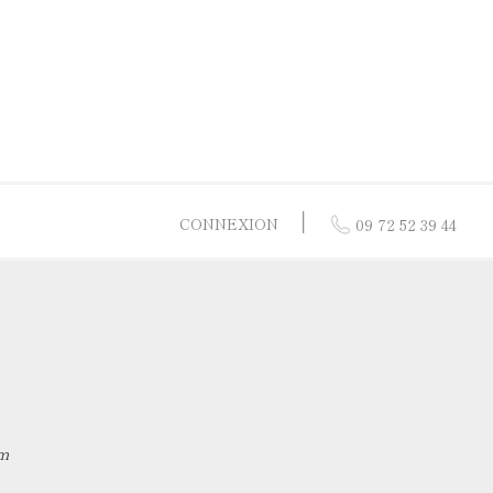
│
CONNEXION
09 72 52 39 44
res
 or jaune
or 9 carats
 nacre
 or blanc
m
 vermeil