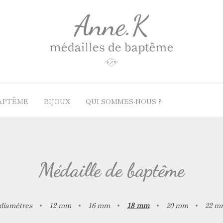
BAPTÊME
BIJOUX
QUI SOMMES-NOUS ?
ères
lles par genres
Nos guides
Médailles par matiè
le de baptême Les Discrètes
Quelle chaîne avec sa médaille ?
Médaille de baptême en
Médaille de baptême
le de berceau
Médaille de baptême en 
le de baptême fille
Médaille de baptême en
lle de baptême garçon
Médaille de baptême en
 diamètres
•
12 mm
•
16 mm
•
18 mm
•
20 mm
•
22 m
le de baptême adulte
Médaille de baptême en