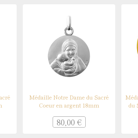
acré
Médaille Notre Dame du Sacré
Méda
m
Coeur en argent 18mm
du 
80,00 €