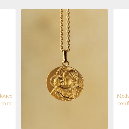
Médaille de baptême en
douce
Méda
16 mm
conf