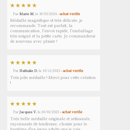
Par
Marie M.
le
19/03/2024
- achat vérifié
Médaille magnifique et très délicate, je
recommande. Tout est parfait, la
communication, l'envoi rapide, l'emballage
très soigné et la petite carte. Je commanderai
de nouveau avec plaisir !
Par
Nathalie D.
le
10/11/2023
- achat vérifié
Très jolie médaille ! Merci pour cette création
!
Par
Jacques V.
le
20/02/2023
- achat vérifié
Très belle médaille originale et artisanale,
rayonnante de tendresse, choisie pour le
baptême d'un jeune adulte que je vais