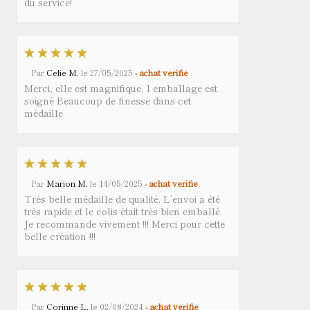
du service!
Par
Celie M.
le
27/05/2025
- achat vérifié
Merci, elle est magnifique, l emballage est
soigné Beaucoup de finesse dans cet
médaille
Par
Marion M.
le
14/05/2025
- achat vérifié
Très belle médaille de qualité. L’envoi a été
très rapide et le colis était très bien emballé.
Je recommande vivement !!! Merci pour cette
belle création !!!
Par
Corinne L.
le
02/08/2024
- achat vérifié