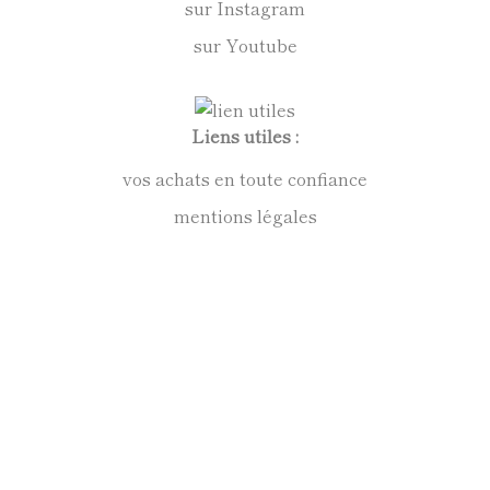
sur Instagram
sur Youtube
Liens utiles :
vos achats en toute confiance
mentions légales
conditions générales de vente
politique de confidentialité
Anne Kirkpatrick Sculpteur
Contact :
09 72 52 39 44