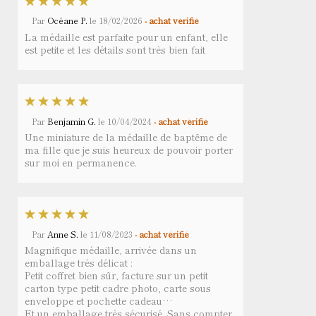
Par
Océane P.
le
18/02/2026
- achat vérifié
La médaille est parfaite pour un enfant, elle
est petite et les détails sont très bien fait
Par
Benjamin G.
le
10/04/2024
- achat vérifié
Une miniature de la médaille de baptême de
ma fille que je suis heureux de pouvoir porter
sur moi en permanence.
Par
Anne S.
le
11/08/2023
- achat vérifié
Magnifique médaille, arrivée dans un
emballage très délicat :
Petit coffret bien sûr, facture sur un petit
carton type petit cadre photo, carte sous
enveloppe et pochette cadeau…
Et un emballage très sécurisé. Sans compter