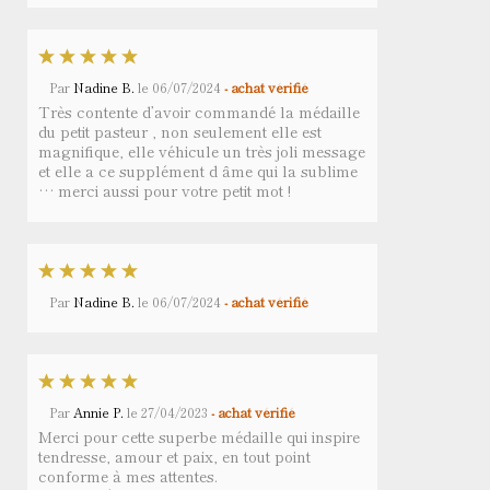
Par
Nadine B.
le
06/07/2024
- achat vérifié
Très contente d’avoir commandé la médaille
du petit pasteur , non seulement elle est
magnifique, elle véhicule un très joli message
et elle a ce supplément d âme qui la sublime
… merci aussi pour votre petit mot !
Par
Nadine B.
le
06/07/2024
- achat vérifié
Par
Annie P.
le
27/04/2023
- achat vérifié
Merci pour cette superbe médaille qui inspire
tendresse, amour et paix, en tout point
conforme à mes attentes.