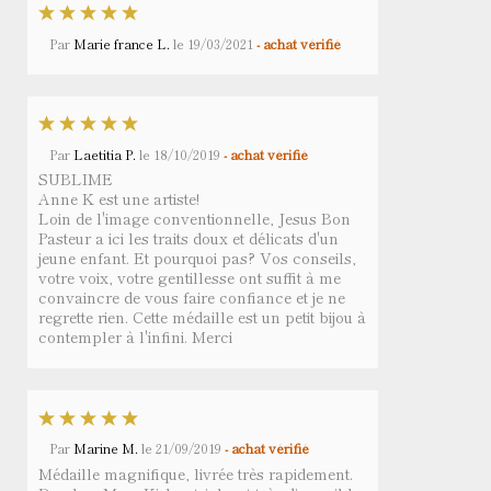
Par
Marie france L.
le
19/03/2021
- achat vérifié
Par
Laetitia P.
le
18/10/2019
- achat vérifié
SUBLIME
Anne K est une artiste!
Loin de l'image conventionnelle, Jesus Bon
Pasteur a ici les traits doux et délicats d'un
jeune enfant. Et pourquoi pas? Vos conseils,
votre voix, votre gentillesse ont suffit à me
convaincre de vous faire confiance et je ne
regrette rien. Cette médaille est un petit bijou à
contempler à l'infini. Merci
Par
Marine M.
le
21/09/2019
- achat vérifié
Médaille magnifique, livrée très rapidement.