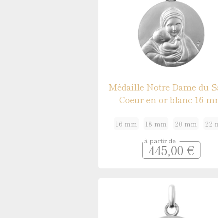
Médaille Notre Dame du S
Coeur en or blanc 16 
16 mm
18 mm
20 mm
22
à partir de
445,00 €