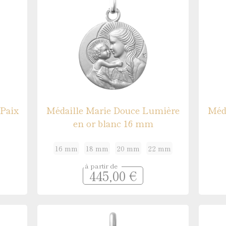
 Paix
Médaille Marie Douce Lumière
Méd
en or blanc 16 mm
16 mm
18 mm
20 mm
22 mm
à partir de
445,00 €