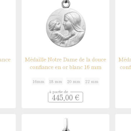
rance
Médaille Notre Dame de la douce
Méda
confiance en or blanc 16 mm
conf
16mm
18 mm
20 mm
22 mm
à partir de
445,00 €