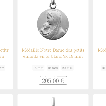
etits
Médaille Notre Dame des petits
Méda
mm
enfants en or blanc 9k 16 mm
 mm
16 mm
18 mm
20 mm
16
à partir de
205,00 €