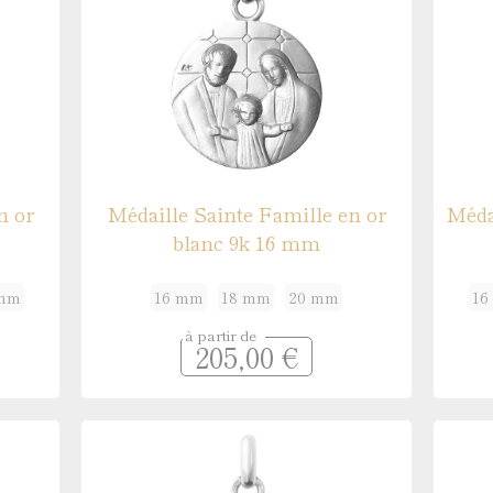
n or
Médaille Sainte Famille en or
Méda
blanc 9k 16 mm
 mm
16 mm
18 mm
20 mm
16
à partir de
205,00 €