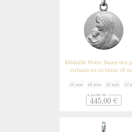
Médaille Notre Dame des p
enfants en or blanc 16 
16 mm
18 mm
20 mm
22
à partir de
445,00 €