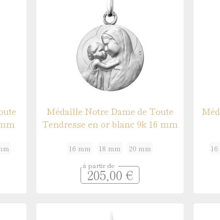
Médaille de baptême en
oute
Médaille Notre Dame de Toute
Méda
6 mm
Tendresse en or blanc 9k 16 mm
 mm
16 mm
18 mm
20 mm
16
à partir de
205,00 €