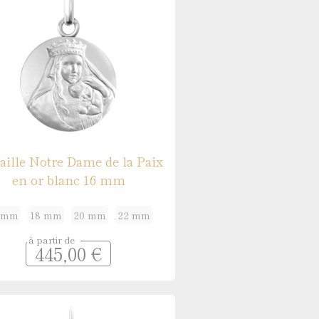
 argent
ille Notre Dame de la Paix
en or blanc 16 mm
 mm
18 mm
20 mm
22 mm
à partir de
445,00 €