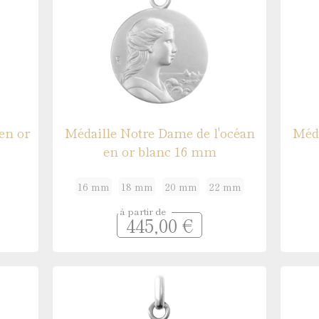
en or
Médaille Notre Dame de l'océan
Méda
en or blanc 16 mm
16 mm
18 mm
20 mm
22 mm
à partir de
445,00 €