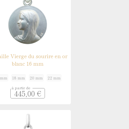
ille Vierge du sourire en or
blanc 16 mm
 mm
18 mm
20 mm
22 mm
à partir de
445,00 €