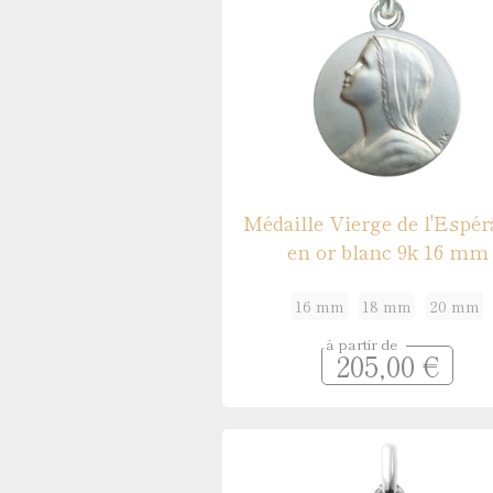
Médaille Vierge de l'Espé
en or blanc 9k 16 mm
16 mm
18 mm
20 mm
à partir de
205,00 €