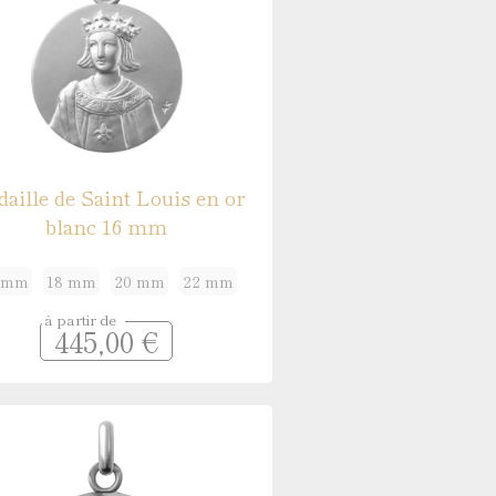
aille de Saint Louis en or
blanc 16 mm
 mm
18 mm
20 mm
22 mm
à partir de
445,00 €