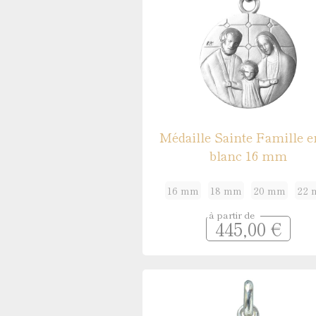
Médaille Sainte Famille e
blanc 16 mm
16 mm
18 mm
20 mm
22
à partir de
445,00 €