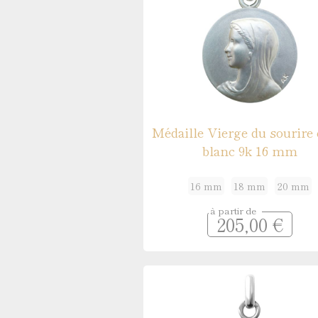
Médaille Vierge du sourire 
blanc 9k 16 mm
16 mm
18 mm
20 mm
à partir de
205,00 €