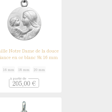
ille Notre Dame de la douce
iance en or blanc 9k 16 mm
16 mm
18 mm
20 mm
à partir de
205,00 €