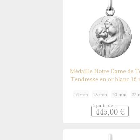
Médaille de baptême Symboles
Gravures pour médailles
Réparation de médailles
Nos guides
Quelle médaille pour un baptême ?
Médaille Notre Dame de T
Quelle taille pour une médaille ?
Tendresse en or blanc 1
Que faire graver au dos de sa médaille ?
Comment sont fabriquées les médailles ?
16 mm
18 mm
20 mm
22
à partir de
445,00 €