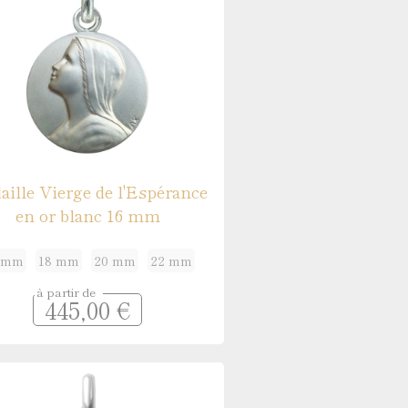
ille Vierge de l'Espérance
en or blanc 16 mm
 mm
18 mm
20 mm
22 mm
à partir de
445,00 €