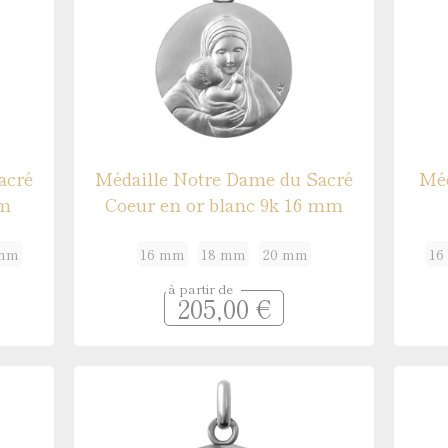
acré
Médaille Notre Dame du Sacré
Méd
mm
Coeur en or blanc 9k 16 mm
 mm
16 mm
18 mm
20 mm
16
à partir de
205,00 €