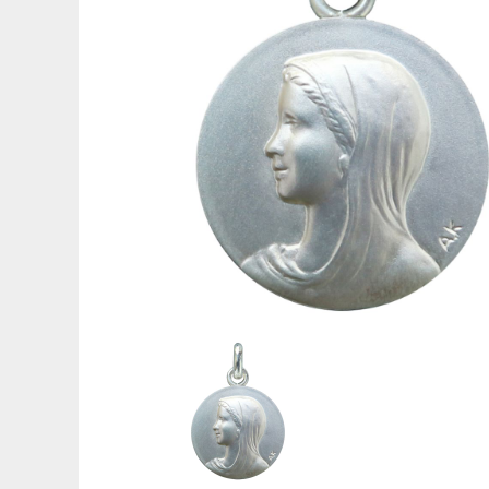
Médaille de baptême Symboles
Gravures pour médailles
Réparation de médailles
Nos guides
Quelle médaille pour un baptême ?
Quelle taille pour une médaille ?
Que faire graver au dos de sa médaille ?
Comment sont fabriquées les médailles ?