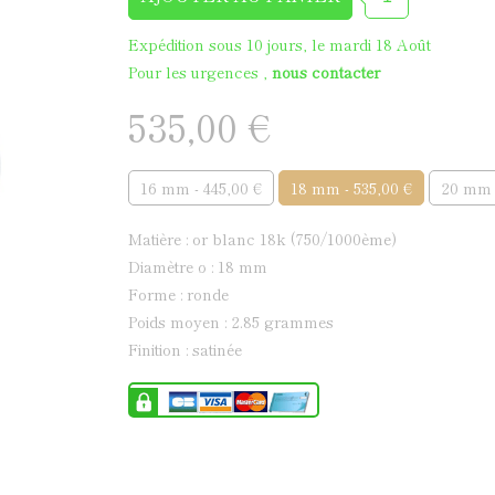
Médaille de baptême en
Expédition sous 10 jours, le mardi 18 Août
Pour les urgences ,
nous contacter
535,00 €
16 mm - 445,00 €
18 mm - 535,00 €
20 mm 
matière : or blanc 18k (750/1000ème)
diamètre ø : 18 mm
forme : ronde
poids moyen : 2.85 grammes
finition : satinée