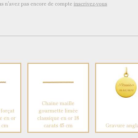
ous n'avez pas encore de compte
inscrivez-vous
Chaine maille
forçat
gourmette limée
e en or
classique en or 18
5 cm
carats 45 cm
Gravure angl