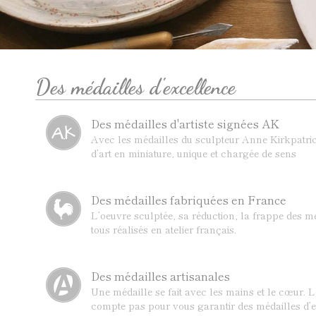
Des médailles d'excellence
Des médailles d'artiste signées AK
Avec les médailles du sculpteur Anne Kirkpatric
d’art en miniature, unique et chargée de sens
Des médailles fabriquées en France
L’oeuvre sculptée, sa réduction, la frappe des mé
tous réalisés en atelier français.
Des médailles artisanales
Une médaille se fait avec les mains et le cœur. 
compte pas pour vous garantir des médailles d’e