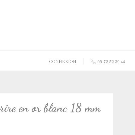
│
CONNEXION
09 72 52 39 44
res
 or jaune
or 9 carats
urire en or blanc 18 mm
 nacre
 or blanc
 vermeil