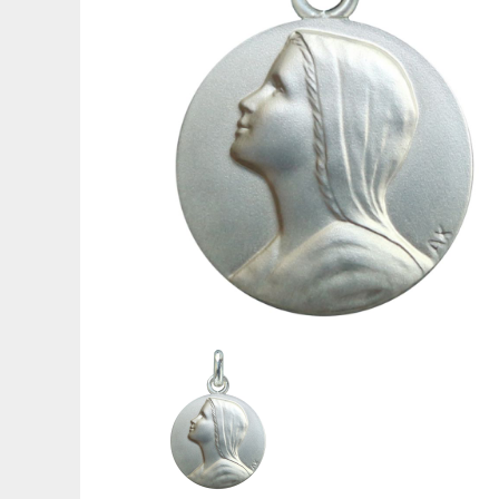
Médaille de baptême Symboles
Gravures pour médailles
Réparation de médailles
Nos guides
Quelle médaille pour un baptême ?
Quelle taille pour une médaille ?
Que faire graver au dos de sa médaille ?
Comment sont fabriquées les médailles ?