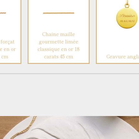
Chaine maille
forçat
gourmette limée
e en or
classique en or 18
5 cm
carats 45 cm
Gravure angl