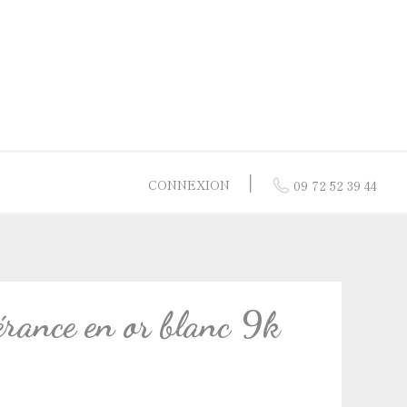
│
CONNEXION
09 72 52 39 44
res
 or jaune
or 9 carats
érance en or blanc 9k
 nacre
 or blanc
 vermeil