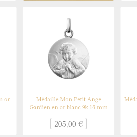
n or
Médaille Mon Petit Ange
Méda
Gardien en or blanc 9k 16 mm
205,00 €