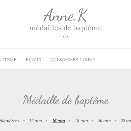
BAPTÊME
BIJOUX
QUI SOMMES-NOUS ?
ères
lles par genres
Nos guides
Médailles par matiè
le de baptême Les Discrètes
Quelle chaîne avec sa médaille ?
Médaille de baptême en
Médaille de baptême
le de berceau
Médaille de baptême en 
le de baptême fille
Médaille de baptême en
lle de baptême garçon
Médaille de baptême en
 diamètres
•
12 mm
•
16 mm
•
18 mm
•
20 mm
•
22 m
le de baptême adulte
Médaille de baptême en