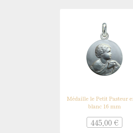
Médaille de baptême Symboles
Gravures pour médailles
Réparation de médailles
Nos guides
Quelle médaille pour un baptême ?
Quelle taille pour une médaille ?
Que faire graver au dos de sa médaille ?
Comment sont fabriquées les médailles ?
Médaille le Petit Pasteur e
blanc 16 mm
445,00 €