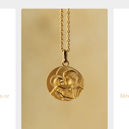
Médaille de baptême en
n or
Méd