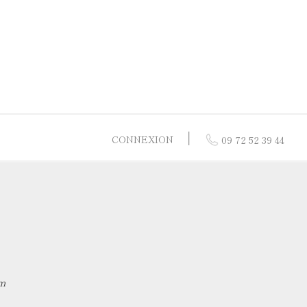
│
CONNEXION
09 72 52 39 44
res
 or jaune
or 9 carats
 nacre
 or blanc
m
 vermeil