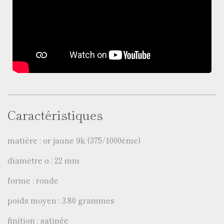
Caractéristiques
matière : or jaune 9k (375/1000ème)
diamètre ø : 22 mm
forme : ronde
poids moyen : 3.80 grammes
finition : satinée