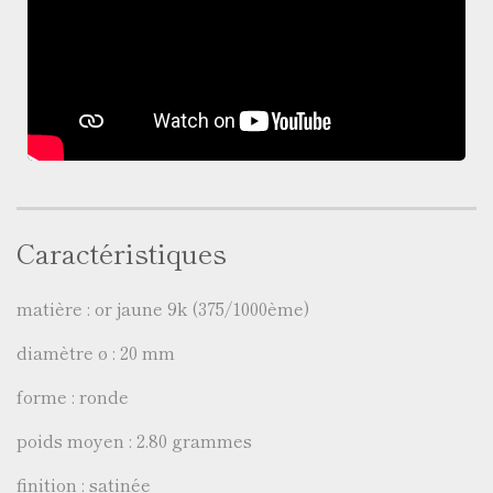
Caractéristiques
matière : or jaune 9k (375/1000ème)
diamètre ø : 20 mm
forme : ronde
poids moyen : 2.80 grammes
finition : satinée