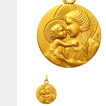
Médaille de baptême Symboles
Gravures pour médailles
Réparation de médailles
Nos guides
Quelle médaille pour un baptême ?
Quelle taille pour une médaille ?
Que faire graver au dos de sa médaille ?
Comment sont fabriquées les médailles ?