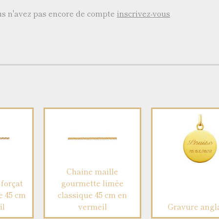
ous n'avez pas encore de compte
inscrivez-vous
Chaine maille
forçat
gourmette limée
e 45 cm
classique 45 cm en
il
vermeil
Gravure angl