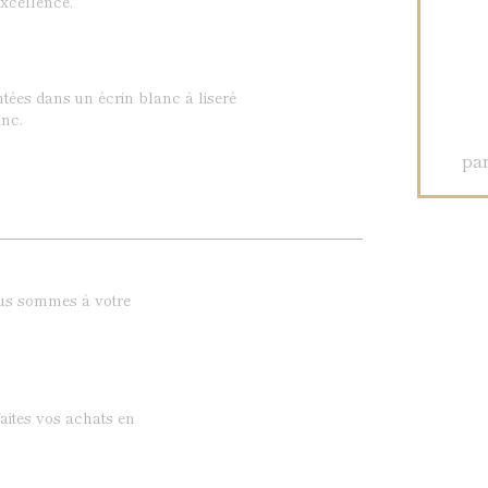
xcellence.
ntées dans un écrin blanc à liseré
nc.
par
ous sommes à votre
aites vos achats en