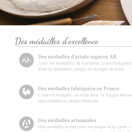
Des médailles d'excellence
Des médailles d'artiste signées AK
Avec les médailles du sculpteur Anne Kirkpatric
d’art en miniature, unique et chargée de sens
Des médailles fabriquées en France
L’oeuvre sculptée, sa réduction, la frappe des mé
tous réalisés en atelier français.
Des médailles artisanales
Une médaille se fait avec les mains et le cœur. 