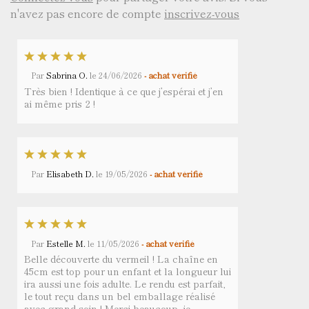
n'avez pas encore de compte
inscrivez-vous
Par
Sabrina O.
le
24/06/2026
- achat vérifié
Très bien ! Identique à ce que j’espérai et j’en
ai même pris 2 !
Par
Elisabeth D.
le
19/05/2026
- achat vérifié
Par
Estelle M.
le
11/05/2026
- achat vérifié
Belle découverte du vermeil ! La chaîne en
45cm est top pour un enfant et la longueur lui
ira aussi une fois adulte. Le rendu est parfait,
le tout reçu dans un bel emballage réalisé
avec grand soin ! Merci beaucoup, je