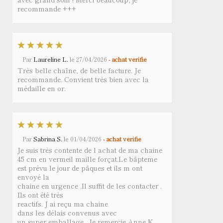
recommande +++
Par
Laureline L.
le
27/04/2026
- achat vérifié
Très belle chaîne, de belle facture. Je
recommande. Convient très bien avec la
médaille en or.
Par
Sabrina S.
le
01/04/2026
- achat vérifié
Je suis très contente de l achat de ma chaine
45 cm en vermeil maille forçat.Le bâpteme
est prévu le jour de pâques et ils m ont
envoyé la
chaine en urgence .Il suffit de les contacter .
Ils ont été très
reactifs. J ai reçu ma chaine
dans les délais convenus avec
un super emballage . Je remercie Anne K.