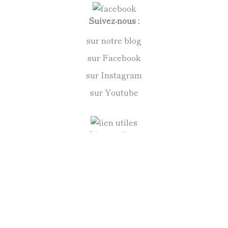
Suivez-nous :
sur notre blog
sur Facebook
sur Instagram
sur Youtube
Liens utiles :
vos achats en toute confiance
mentions légales
conditions générales de vente
politique de confidentialité
Anne Kirkpatrick Sculpteur