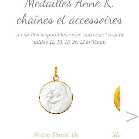
Médailles Anne.K,
chaînes et accessoires
médailles disponibles en
or
,
vermeil
et
argent
tailles 12, 16, 18, 20, 22 et 35mm
>
Notre Dame De
Marie D