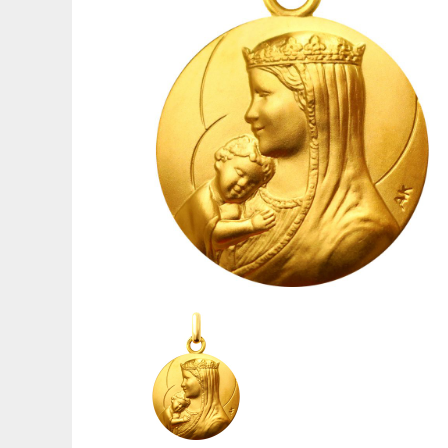
Médaille de baptême Symboles
Gravures pour médailles
Réparation de médailles
Nos guides
Quelle médaille pour un baptême ?
Quelle taille pour une médaille ?
Que faire graver au dos de sa médaille ?
Comment sont fabriquées les médailles ?