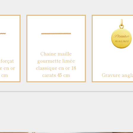
Chaine maille
forçat
gourmette limée
e en or
classique en or 18
5 cm
carats 45 cm
Gravure angl