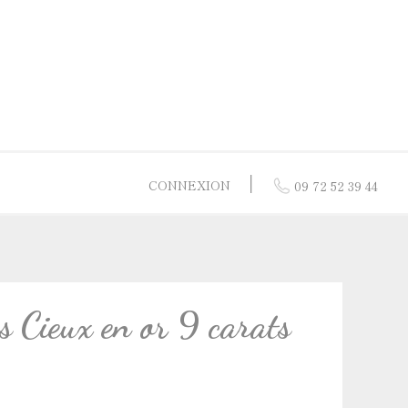
│
CONNEXION
09 72 52 39 44
res
 or jaune
or 9 carats
 Cieux en or 9 carats
 nacre
 or blanc
 vermeil