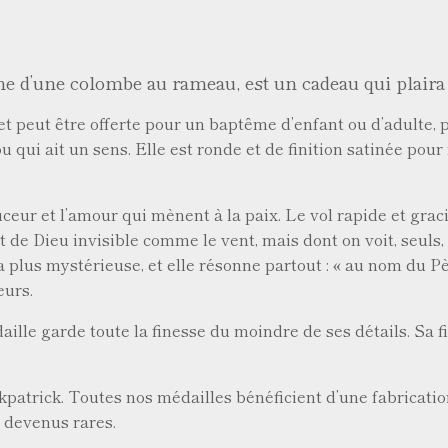
e d’une colombe au rameau, est un cadeau qui plaira à
 et peut être offerte pour un baptême d’enfant ou d’adult
jou qui ait un sens. Elle est ronde et de finition satinée pou
uceur et l’amour qui mènent à la paix. Le vol rapide et gra
t de Dieu invisible comme le vent, mais dont on voit, seuls, l
a plus mystérieuse, et elle résonne partout : « au nom du Pèr
œurs.
ille garde toute la finesse du moindre de ses détails. Sa fi
kpatrick. Toutes nos médailles bénéficient d’une fabricatio
s devenus rares.