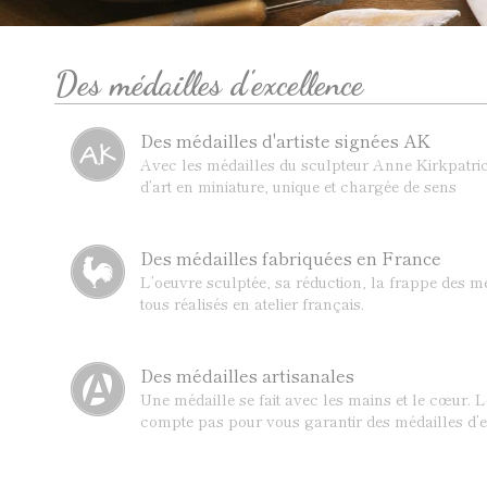
Des médailles d'excellence
Des médailles d'artiste signées AK
Avec les médailles du sculpteur Anne Kirkpatric
d’art en miniature, unique et chargée de sens
Des médailles fabriquées en France
L’oeuvre sculptée, sa réduction, la frappe des mé
tous réalisés en atelier français.
Des médailles artisanales
Une médaille se fait avec les mains et le cœur. 
compte pas pour vous garantir des médailles d’e