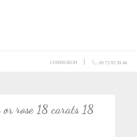
│
CONNEXION
09 72 52 39 44
res
 or jaune
or 9 carats
 or rose 18 carats 18
 nacre
 or blanc
 vermeil