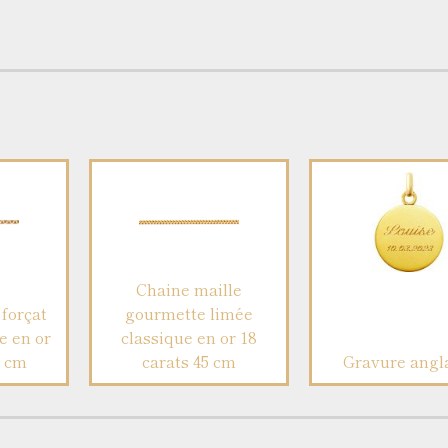
Chaine maille
forçat
gourmette limée
e en or
classique en or 18
5 cm
carats 45 cm
Gravure angl