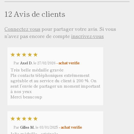
12 Avis de clients
Connectez vous
pour partager votre avis. Si vous
n'avez pas encore de compte
inscrivez-vous
Par
Axel D.
le
27/02/2026
- achat vérifié
Très belle médaille gravée
Pls contacts téléphoniques extrêmement
agréable et au service du client à 200 %. On
sent l’envie de partager un moment important
à nos yeux
Merci beaucoup
Par
Gilles M.
le
03/01/2025
- achat vérifié
Jolie médaille , originale