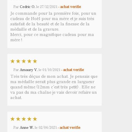
Par
Cedric O.
le
27/12/2021
- achat vérifié
Je commande pour la première fois, pour un
cadeau de Noël pour ma mère et je suis très
satisfait de la beauté et de la finesse de la
médaille et de la gravure.
Merci, pour ce magnifique cadeau pour ma
mère !
Par
Amaury V.
le
01/10/2021
- achat vérifié
Très très déçus de mon achat. Je pensais que
ma médaille serait plus grande en largueur
quand même (12mm c’est très petit) . Elle ne
va pas du ma chaîne je vais devoir refaire un
achat.
Par
Anne W.
le
02/06/2021
- achat vérifié