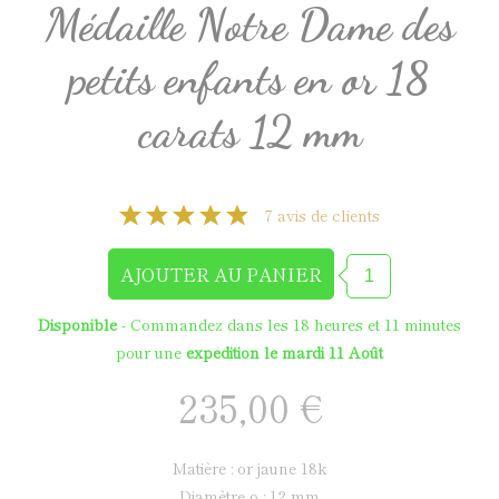
Médaille Notre Dame des
petits enfants en or 18
carats 12 mm
7 avis de clients
Disponible
- Commandez dans les
18 heures et 11 minutes
pour une
expédition le mardi 11 Août
235,00 €
matière : or jaune 18k
diamètre ø : 12 mm