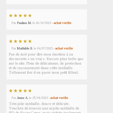
Par
Pauline M.
le
26/10/2023
- achat vérifié
Par
Mathilde S.
le
04/07/2023
- achat vérifié
Pas de mot pour dire mon émotion à sa
découverte « en vrai ». Encore plus belle que
sur le site. Plein de délicatesse, de protection
et de rayonnement dans cette médaille.
Tellement fier d en parer mon petit filleul,
Par
Anne A.
le
15/04/2023
- achat vérifié
Très jolie médaille, douce et délicate.
Touchée de trouver une si jolie médaille de
ND du Sacre Cœur, mais séduite également