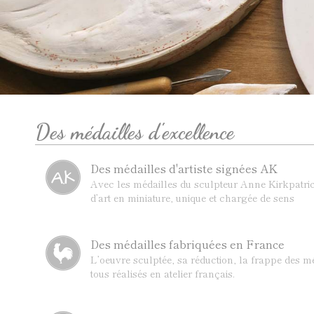
Des médailles d'excellence
Des médailles d'artiste signées AK
Avec les médailles du sculpteur Anne Kirkpatric
d’art en miniature, unique et chargée de sens
Des médailles fabriquées en France
L’oeuvre sculptée, sa réduction, la frappe des mé
tous réalisés en atelier français.