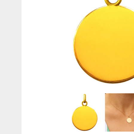
Médaille de baptême Symboles
Gravures pour médailles
Réparation de médailles
Nos guides
Quelle médaille pour un baptême ?
Quelle taille pour une médaille ?
Que faire graver au dos de sa médaille ?
Comment sont fabriquées les médailles ?