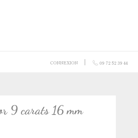
│
CONNEXION
09 72 52 39 44
res
 or jaune
or 9 carats
 or 9 carats 16 mm
 nacre
 or blanc
 vermeil