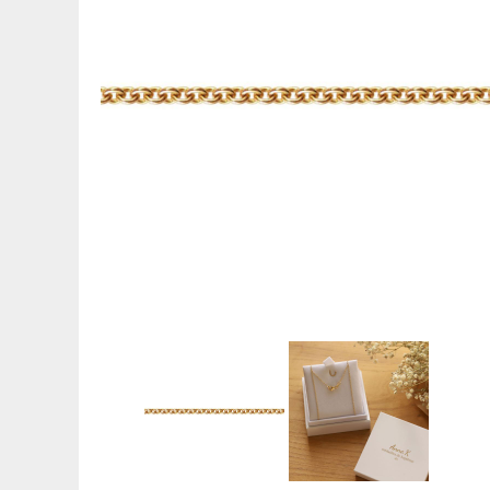
Médaille de baptême Symboles
Gravures pour médailles
Réparation de médailles
Nos guides
Quelle médaille pour un baptême ?
Quelle taille pour une médaille ?
Que faire graver au dos de sa médaille ?
Comment sont fabriquées les médailles ?