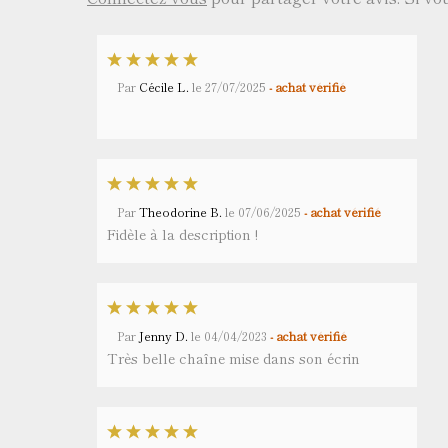
Par
Cécile L.
le
27/07/2025
- achat vérifié
Par
Theodorine B.
le
07/06/2025
- achat vérifié
Fidèle à la description !
Par
Jenny D.
le
04/04/2023
- achat vérifié
Très belle chaîne mise dans son écrin