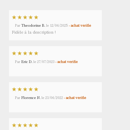
Par
Theodorine B.
le
12/06/2025
- achat vérifié
Fidèle à la description !
Par
Eric D.
le
27/07/2023
- achat vérifié
Par
Florence N.
le
23/06/2022
- achat vérifié