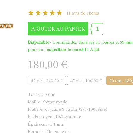
Médaille de baptême en
11 avis de clients
Disponible
- Commandez dans les
11 heures et 55 min
pour une
expédition le mardi 11 Août
180,00 €
40 cm - 140,00 €
45 cm - 160,00 €
50 cm - 180
taille : 50 cm
maille : forçat ronde
matière : or jaune 9 carats (375/1000ème)
poids moyen : 1.80 gramme
épaisseur : 1,1 mm
fermoir : Mousqueton