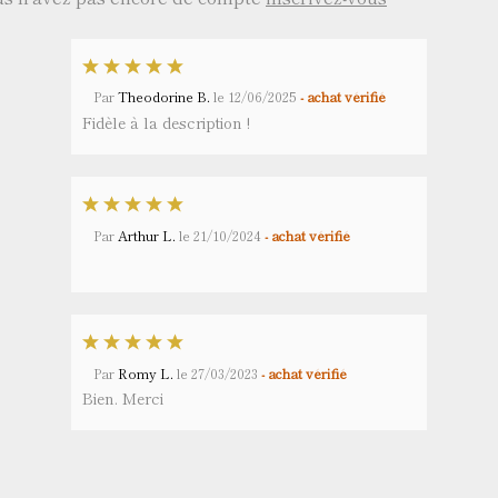
Par
Theodorine B.
le
12/06/2025
- achat vérifié
Fidèle à la description !
Par
Arthur L.
le
21/10/2024
- achat vérifié
Par
Romy L.
le
27/03/2023
- achat vérifié
Bien. Merci