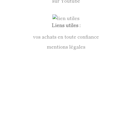
sur Youtube
Liens utiles :
vos achats en toute confiance
mentions légales
conditions générales de vente
politique de confidentialité
Anne Kirkpatrick Sculpteur
Contact :
09 72 52 39 44
bonjour@annekirkpatrick.com